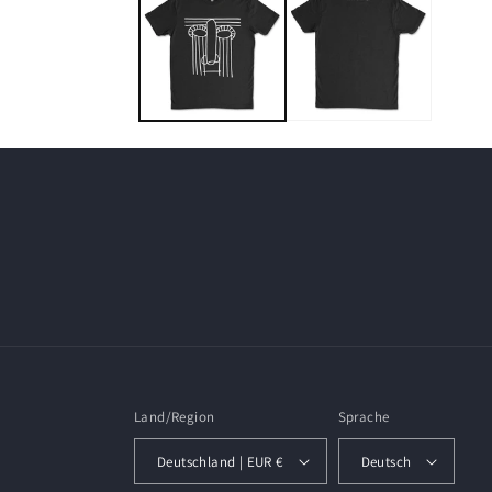
Modal
öffnen
Land/Region
Sprache
Deutschland | EUR €
Deutsch