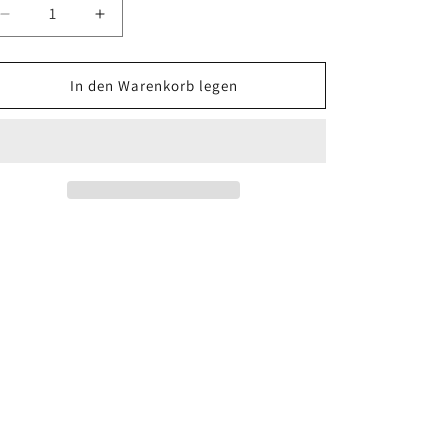
Verringere
Erhöhe
die
die
Menge
Menge
für
für
In den Warenkorb legen
Shirt
Shirt
&quot;Evil
&quot;Evil
Ghost&quot;
Ghost&quot;
Men
Men