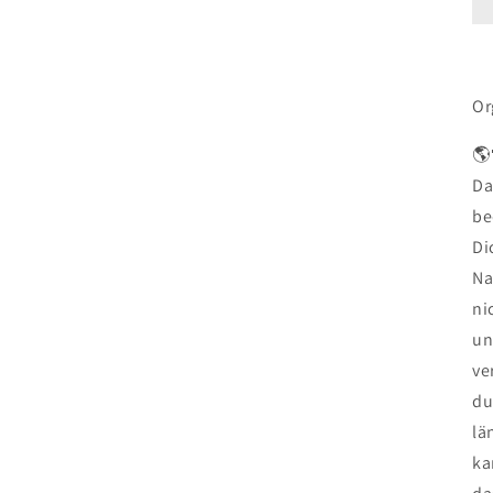
Or
🌎
Da
be
Di
Na
ni
un
ve
du
lä
ka