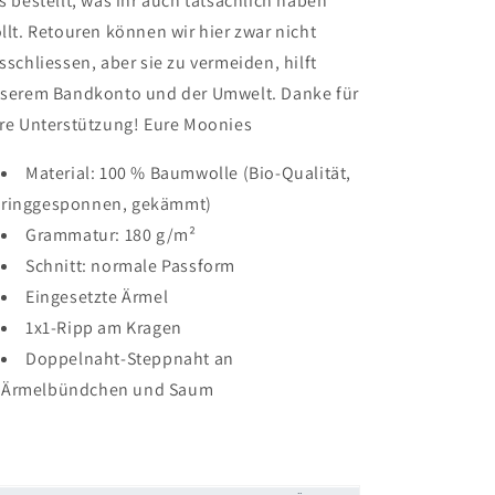
s bestellt, was ihr auch tatsächlich haben
llt. Retouren können wir hier zwar nicht
sschliessen, aber sie zu vermeiden, hilft
serem Bandkonto und der Umwelt. Danke für
re Unterstützung! Eure Moonies
Material: 100 % Baumwolle (Bio-Qualität,
ringgesponnen, gekämmt)
Grammatur: 180 g/m²
Schnitt: normale Passform
Eingesetzte Ärmel
1x1-Ripp am Kragen
Doppelnaht-Steppnaht an
Ärmelbündchen und Saum