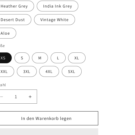
Heather Grey
India Ink Grey
Desert Dust
Vintage White
Aloe
öße
XS
S
M
L
XL
XXL
3XL
4XL
5XL
zahl
Verringere
Erhöhe
die
die
Menge
Menge
für
für
In den Warenkorb legen
Relations
Relations
Cover
Cover