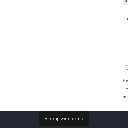
He
He
me
Vertrag widerrufen