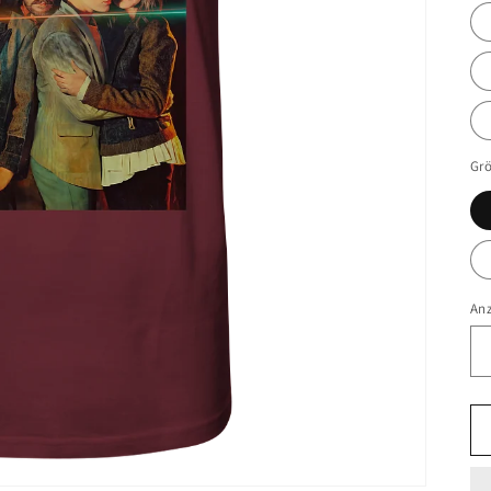
Gr
An