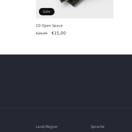
r
Sale
i
CD Open Space
e
Normaler
Verkaufspreis
€15,00
€20,00
Preis
:
Land/Region
Sprache